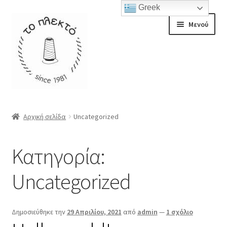
Greek
Απευθείας
Μετάβαση
Μενού
μετάβαση
σε
στην
περιεχόμενο
πλοήγηση
Επέκτα
Αρχική
υπό-
Αρχική σελίδα
Uncategorized
μενού
Επέκτα
Βρεφικά κουβερτάκια
υπό-
Κατηγορία:
μενού
Παιδικό κουβερτάκι
Uncategorized
Ριχτάρια
Δημοσιεύθηκε την
29 Απριλίου, 2021
από
admin
—
1 σχόλιο